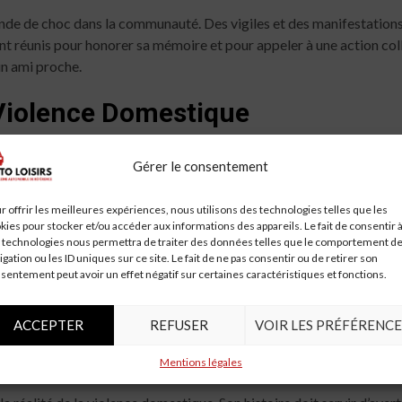
e de choc dans la communauté. Des vigiles et des manifestations ont
nt réunis pour honorer sa mémoire et pour appeler à une action col
un ami proche.
Violence Domestique
rices non seulement pour les victimes, mais aussi pour leurs famil
Gérer le consentement
nt touchées chaque année, et beaucoup d’entre elles ne signalent ja
he d’aide.
r offrir les meilleures expériences, nous utilisons des technologies telles que les
kies pour stocker et/ou accéder aux informations des appareils. Le fait de consentir 
mes de Violence Domestique
 technologies nous permettra de traiter des données telles que le comportement d
igation ou les ID uniques sur ce site. Le fait de ne pas consentir ou de retirer son
sentement peut avoir un effet négatif sur certaines caractéristiques et fonctions.
e la violence domestique et de fournir des ressources aux victimes. Le
conditionnel. Les organisations locales et nationales jouent égale
ACCEPTER
REFUSER
VOIR LES PRÉFÉRENCE
Mentions légales