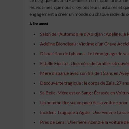
Le tragique destin d’Adeline est un rappel brutal de 
les victimes, que nous croyions leurs histoires et q
engagement à créer un monde où chaque individu se 
À lire aussi
Salon de l'Automobile d'Abidjan : Adeline, la 
Adeline Blondieau : Victime d'un Grave Accid
Disparition de Lyhanna : Le témoignage de sa
Estelle Fiorito : Une mère de famille retrouvé
Mère disparue avec son fils de 13 ans en Avey
Découverte tragique : le corps de Zaia, 27 ans
Sa Belle-Mère est en Sang : Écrasée en Voit
Un homme tire sur un pneu de sa voiture pou
Incident Tragique à Agde : Une Femme Laisse 
Près de Lens : Une mère incendie la voiture de 