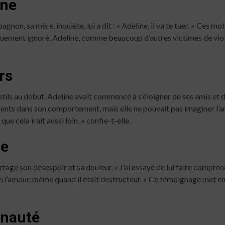
ine
gnon, sa mère, inquiète, lui a dit : « Adeline, il va te tuer. » Ces 
quement ignoré. Adeline, comme beaucoup d’autres victimes de viol
rs
tils au début. Adeline avait commencé à s’éloigner de ses amis et
ts dans son comportement, mais elle ne pouvait pas imaginer l’ample
que cela irait aussi loin, » confie-t-elle.
re
ge son désespoir et sa douleur. « J’ai essayé de lui faire comprendr
en l’amour, même quand il était destructeur. » Ce témoignage met en
unauté