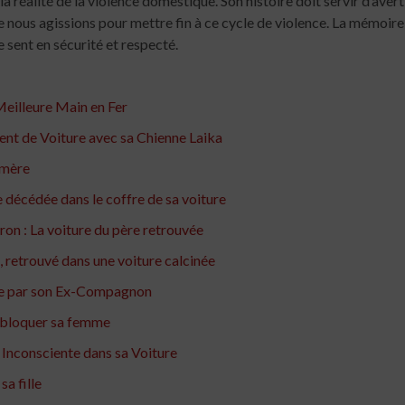
la réalité de la violence domestique. Son histoire doit servir d’aver
ue nous agissions pour mettre fin à ce cycle de violence. La mémoire 
sent en sécurité et respecté.
Meilleure Main en Fer
ent de Voiture avec sa Chienne Laika
 mère
e décédée dans le coffre de sa voiture
ron : La voiture du père retrouvée
, retrouvé dans une voiture calcinée
ure par son Ex-Compagnon
r bloquer sa femme
Inconsciente dans sa Voiture
sa fille