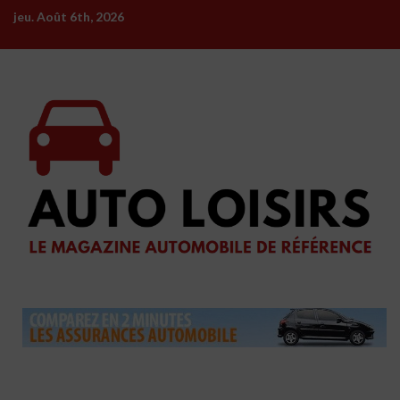
Skip
jeu. Août 6th, 2026
to
content