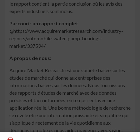
le rapport contient la partie conclusion où les avis des
experts industriels sont inclus.
Parcourir un rapport complet
@
https://www.acquiremarketresearch.com/industry-
reports/automobile-water-pump-bearings-
market/337594/
À propos de nous:
Acquire Market Research est une société basée sur les
études de marché qui donne aux entreprises des
informations basées sur les données. Nous fournissons
des rapports d’études de marché avec des données
précises et bien informées, en temps réel avec une
application réelle. Une bonne méthodologie de recherche
se révèle être une information puissante et simplifiée qui
s’applique directement de la vie quotidienne aux
décisions complexes nous aide à naviguer avec vision,
objectif et stratégies bien armées. Chez Acquire Market