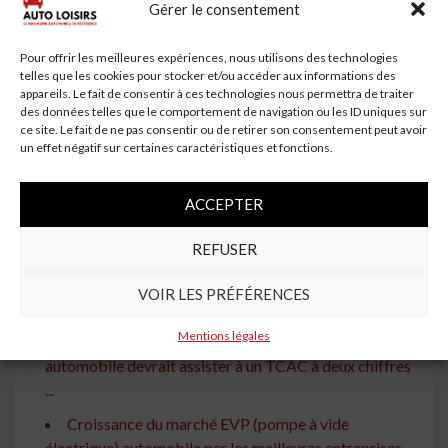
Gérer le consentement
Research, nous nous efforçons constamment d’innover
dans les techniques et la qualité de l’analyse qui entre
Pour offrir les meilleures expériences, nous utilisons des technologies
dans nos rapports.
telles que les cookies pour stocker et/ou accéder aux informations des
appareils. Le fait de consentir à ces technologies nous permettra de traiter
Nous contacter:
des données telles que le comportement de navigation ou les ID uniques sur
ce site. Le fait de ne pas consentir ou de retirer son consentement peut avoir
Sally Mach
555 Madison Avenue, 5th Floor, Manhattan,
un effet négatif sur certaines caractéristiques et fonctions.
New York, 10022 USAPhone No .: +1 (800) 663-
5579Email ID: [email protected]
ACCEPTER
À lire aussi
REFUSER
Marché mondial des roulements de moyeu
automobile – Analyse détaillée des chiffres actuels de
VOIR LES PRÉFÉRENCES
l'industrie avec ...
Mentions légales
Le marché des roulements de pompe à eau
automobile devrait assister à un TCAC à deux chiffres
...
Croissance du marché EVP (pompe à vide
électrique) automobile par les meilleures entreprises,