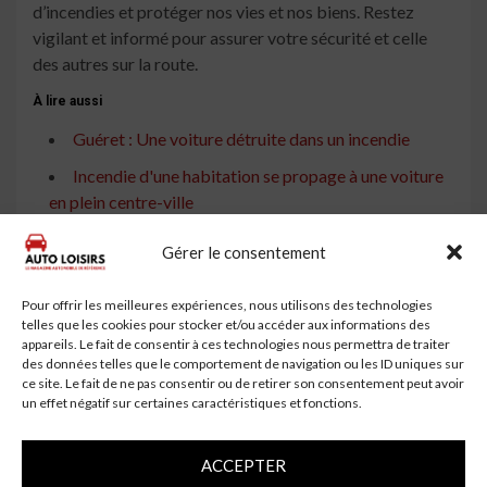
d’incendies et protéger nos vies et nos biens. Restez
vigilant et informé pour assurer votre sécurité et celle
des autres sur la route.
À lire aussi
Guéret : Une voiture détruite dans un incendie
Incendie d'une habitation se propage à une voiture
en plein centre-ville
Une voiture entièrement détruite par un incendie à
Gérer le consentement
Poitiers
Incendie à Coutances : Une voiture détruite par les
Pour offrir les meilleures expériences, nous utilisons des technologies
telles que les cookies pour stocker et/ou accéder aux informations des
flammes, deux autres endommagées
appareils. Le fait de consentir à ces technologies nous permettra de traiter
Carhaix : Une voiture ravagée par les flammes près
des données telles que le comportement de navigation ou les ID uniques sur
ce site. Le fait de ne pas consentir ou de retirer son consentement peut avoir
de la gare
un effet négatif sur certaines caractéristiques et fonctions.
Yssingeaux : Une voiture totalement détruite par les
flammes
ACCEPTER