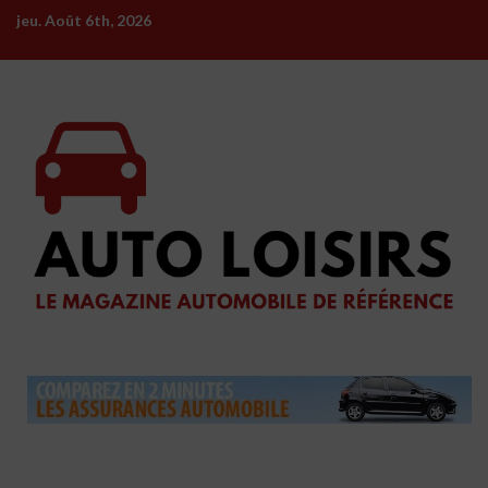
Skip
jeu. Août 6th, 2026
to
content