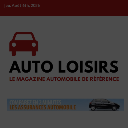
Skip
jeu. Août 6th, 2026
to
content