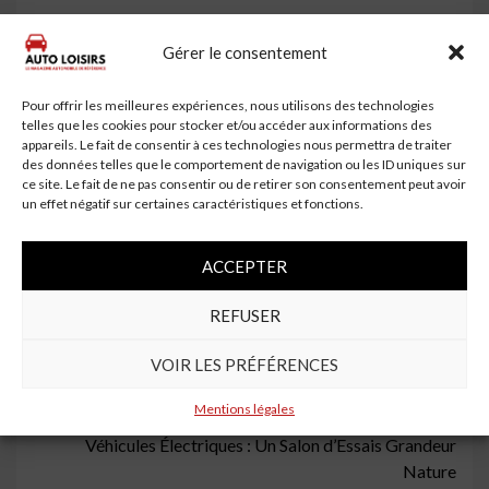
Conclusion
Gérer le consentement
En résumé, une voiture peut rester stationnée sans
bouger pendant plusieurs semaines, mais il est crucial de
Pour offrir les meilleures expériences, nous utilisons des technologies
telles que les cookies pour stocker et/ou accéder aux informations des
prendre certaines précautions pour éviter des problèmes
appareils. Le fait de consentir à ces technologies nous permettra de traiter
futurs. En tenant compte des facteurs mentionnés et en
des données telles que le comportement de navigation ou les ID uniques sur
respectant les lois locales, vous pouvez assurer la
ce site. Le fait de ne pas consentir ou de retirer son consentement peut avoir
un effet négatif sur certaines caractéristiques et fonctions.
longévité de votre véhicule même lorsqu’il est inactif.
N’oubliez pas que la préparation est la clé pour éviter des
désagréments lors de la remise en service de votre
ACCEPTER
voiture.
REFUSER
Continue
Previous:
VOIR LES PRÉFÉRENCES
Consommation Automobile Après Réparations : Essai
Reading
Routier de 350 km avec l’ID.4
Mentions légales
Next:
Véhicules Électriques : Un Salon d’Essais Grandeur
Nature