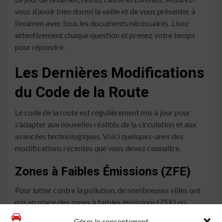
vous d’avoir bien dormi la veille et de vous présenter à
l’examen avec tous les documents nécessaires. Lisez
attentivement chaque question et prenez votre temps
pour répondre.
Les Dernières Modifications
du Code de la Route
Le code de la route est régulièrement mis à jour pour
s’adapter aux nouvelles réalités de la circulation et aux
avancées technologiques. Voici quelques-unes des
modifications récentes que vous devez connaître.
Zones à Faibles Émissions (ZFE)
Pour lutter contre la pollution, de nombreuses villes ont
mis en place des zones à faibles émissions (ZFE) où
l’accès est limité aux véhicules les moins polluants.
Gérer le consentement