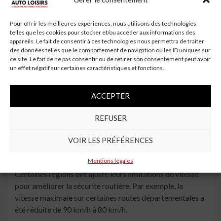
Assurez-vous de connaître les règles spécifiques de
votre région.
Pour offrir les meilleures expériences, nous utilisons des technologies
telles que les cookies pour stocker et/ou accéder aux informations des
Réglementation des Trottinettes
appareils. Le fait de consentir à ces technologies nous permettra de traiter
des données telles que le comportement de navigation ou les ID uniques sur
Électriques
ce site. Le fait de ne pas consentir ou de retirer son consentement peut avoir
un effet négatif sur certaines caractéristiques et fonctions.
Avec l’augmentation de l’utilisation des trottinettes
électriques, de nouvelles règles ont été introduites pour
ACCEPTER
réguler leur circulation. Les trottinettes doivent
respecter les limitations de vitesse et les règles de
REFUSER
circulation, et leur utilisation sur les trottoirs est
généralement interdite.
VOIR LES PRÉFÉRENCES
Nouvelles Limitations de Vitesse
Mentions légales
Certaines régions ont ajusté leurs limitations de vitesse
pour améliorer la sécurité routière. Par exemple, la
vitesse maximale sur certaines routes départementales a
été réduite de 90 km/h à 80 km/h.