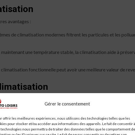
atisation
tres avantages :
mes de climatisation modernes filtrent les particules et les polluants
 maintenant une température stable, la climatisation aide à préserve
climatisation fonctionnelle peut avoir une meilleure valeur de reve
limatisation
le n’est pas sans coût. Voici les principaux aspects financiers à cons
Gérer le consentement
r offrir les meilleures expériences, nous utilisons des technologies telles que les
kies pour stocker et/ou accéder aux informations des appareils. Le fait de consentir 
 est souvent inclus dans le prix d’achat. Cependant, pour les voitures
 technologies nous permettra de traiter des données telles que le comportement d
e 800 à 2000 euros selon le modèle et la complexité de l’installatio
igation ou les ID uniques sur ce site. Le fait de ne pas consentir ou de retirer son