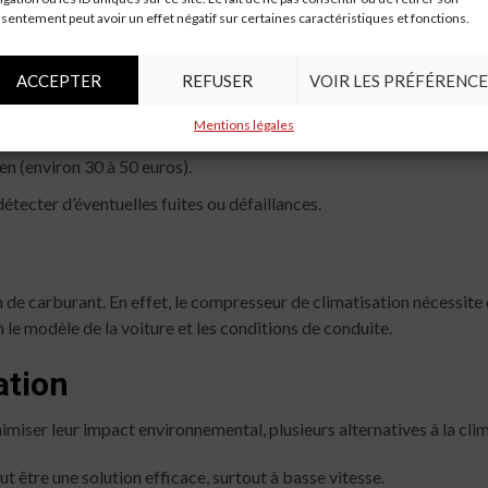
sentement peut avoir un effet négatif sur certaines caractéristiques et fonctions.
ACCEPTER
REFUSER
VOIR LES PRÉFÉRENCE
bon fonctionnement de la climatisation. Cela inclut :
Mentions légales
 (environ 100 à 150 euros par an).
n (environ 30 à 50 euros).
ecter d’éventuelles fuites ou défaillances.
de carburant. En effet, le compresseur de climatisation nécessite 
le modèle de la voiture et les conditions de conduite.
ation
imiser leur impact environnemental, plusieurs alternatives à la clim
ut être une solution efficace, surtout à basse vitesse.