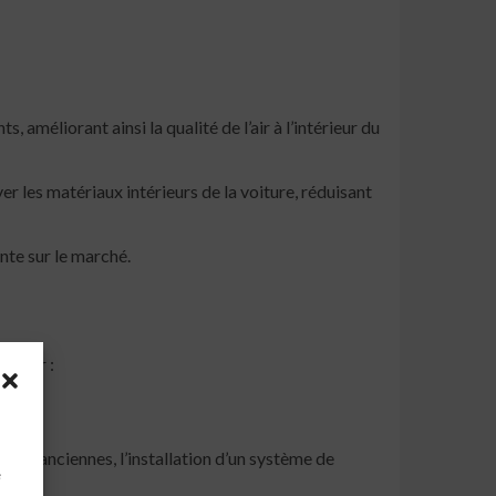
, améliorant ainsi la qualité de l’air à l’intérieur du
r les matériaux intérieurs de la voiture, réduisant
nte sur le marché.
idérer :
à
 plus anciennes, l’installation d’un système de
e
n.