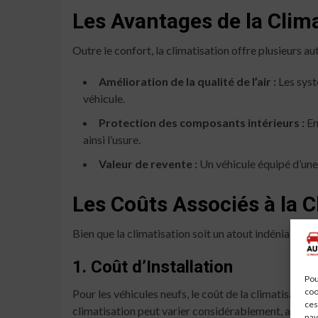
Les Avantages de la Clim
Outre le confort, la climatisation offre plusieurs au
Amélioration de la qualité de l’air :
Les systè
véhicule.
Protection des composants intérieurs :
En
ainsi l’usure.
Valeur de revente :
Un véhicule équipé d’une 
Les Coûts Associés à la C
Bien que la climatisation soit un atout indéniable, el
1. Coût d’Installation
Pou
coo
Pour les véhicules neufs, le coût de la climatisation
ces
climatisation peut varier considérablement, allant d
nav