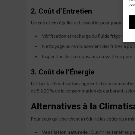
con
2. Coût d’Entretien
Un entretien régulier est essentiel pour garantir le 
Vérification et recharge du fluide frigorigène
Nettoyage ou remplacement des filtres à polle
Inspection des composants du système pour dét
3. Coût de l’Énergie
Utiliser la climatisation augmente la consommation 
de 5 à 20 % de la consommation de carburant, selon 
Alternatives à la Climatis
Pour ceux qui cherchent à réduire les coûts ou à min
Ventilation naturelle :
Ouvrir les fenêtres pe