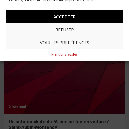
un effet négatif sur certaines caractéristiques et fonctions.
Next:
Automobile Insolite : Vous Allez Pouvoir Vous Offrir la
ACCEPTER
Batmobile
REFUSER
À lire aussi
VOIR LES PRÉFÉRENCES
Mentions légales
3 min read
Un automobiliste de 69 ans se tue en voiture à
Saint-Aubin-Montenoy