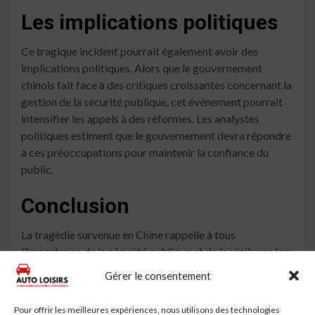
Les implications politiques
Ce tragique incident pourrait également avoir des
implications politiques. Alors que le gouvernement
chinois fait face à des critiques croissantes concernant la
gestion de la sécurité publique, cet événement pourrait
intensifier les appels à des réformes. Les analystes
politiques estiment que le gouvernement devra répondre
à ces préoccupations pour maintenir la confiance du
public.
Conclusion
La tragédie survenue en Chine rappelle à tous
l’importance de la sécurité publique et de la vigilance lors
des événements rassemblant de grandes foules. Alors
Gérer le consentement
que les enquêtes se poursuivent et que les autorités
cherchent à comprendre les causes de cet incident, nos
Pour offrir les meilleures expériences, nous utilisons des technologies