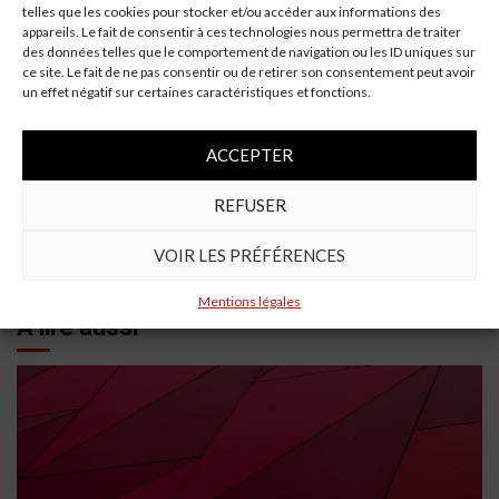
pensées vont aux victimes et à leurs familles. Il est
telles que les cookies pour stocker et/ou accéder aux informations des
essentiel que des mesures soient prises pour éviter que
appareils. Le fait de consentir à ces technologies nous permettra de traiter
des données telles que le comportement de navigation ou les ID uniques sur
de tels événements ne se reproduisent à l’avenir.
ce site. Le fait de ne pas consentir ou de retirer son consentement peut avoir
un effet négatif sur certaines caractéristiques et fonctions.
Continue
Previous:
Économie réelle ou mirage fiscal : le véritable coût de la
ACCEPTER
Reading
voiture électrique
Next:
REFUSER
Conduite autonome : Volvo mise sur la sécurité
contrairement à Tesla
VOIR LES PRÉFÉRENCES
Mentions légales
À lire aussi