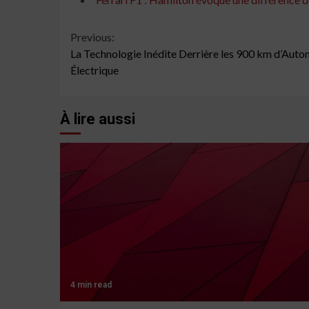
Continue
Previous:
La Technologie Inédite Derrière les 900 km d’Auto
Reading
Électrique
À lire aussi
4 min read