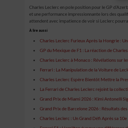
Charles Leclerc en pole position pour le GP d’Azerb
et une performance impressionnante lors des qualific
attendent avec impatience de voir si Leclerc pourra
À lire aussi
Charles Leclerc Furieux Après la Hongrie : Une
GP du Mexique de F1 : La réaction de Charles L
Charles Leclerc à Monaco : Révélations sur le
Ferrari : La Manipulation de la Voiture de Lec
Charles Leclerc Espère Bientôt Mettre la Pr
La Ferrari de Charles Leclerc rejoint la colle
Grand Prix de Miami 2026 : Kimi Antonelli Sig
Grand Prix de Barcelone 2026 : Résultats des
Charles Leclerc : Un Grand Défi Après sa 10e
Ferrari F1 : Hamilton évoque une différence d