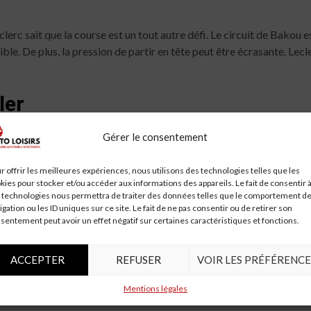
clerc sait que la course est un tout autre défi. Le circuit de Bakou 
ible. De plus, la pression de partir en tête peut être écrasante. Lec
ler
rstappen et Lewis Hamilton, ne sont jamais à sous-estimer. Versta
Gérer le consentement
lton, avec sa vaste expérience, sait comment gérer les courses diffi
osition de leader.
r offrir les meilleures expériences, nous utilisons des technologies telles que les
kies pour stocker et/ou accéder aux informations des appareils. Le fait de consentir 
 technologies nous permettra de traiter des données telles que le comportement d
igation ou les ID uniques sur ce site. Le fait de ne pas consentir ou de retirer son
sentement peut avoir un effet négatif sur certaines caractéristiques et fonctions.
émoi après cette performance. Les attentes sont élevées, et beauco
effervescence, avec des messages de soutien et d’encouragement pou
ACCEPTER
REFUSER
VOIR LES PRÉFÉRENCE
 meilleur de lui-même.
Mentions légales