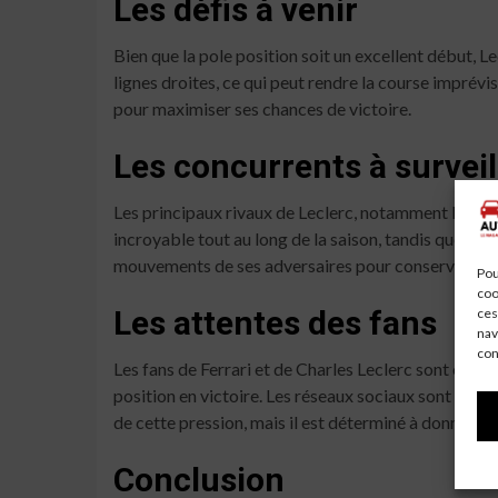
Les défis à venir
Bien que la pole position soit un excellent début, Le
lignes droites, ce qui peut rendre la course imprévis
pour maximiser ses chances de victoire.
Les concurrents à surveil
Les principaux rivaux de Leclerc, notamment Max Ve
incroyable tout au long de la saison, tandis que Hami
mouvements de ses adversaires pour conserver sa p
Pou
coo
Les attentes des fans
ces
nav
con
Les fans de Ferrari et de Charles Leclerc sont en 
position en victoire. Les réseaux sociaux sont en 
de cette pression, mais il est déterminé à donner le
Conclusion