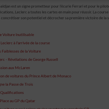
aïdjan est un signe prometteur pour l’écurie Ferrari et pour le pil
ations, Leclerc a toutes les cartes en main pour réussir. La course
 concrétiser son potentiel et décrocher sa première victoire de la s
 Voiture Inutilisable
eclerc à l'arrivée de la course
s Faiblesses de la Voiture
lerc - Révélations de George Russell
ession aux McLaren
ction de voitures du Prince Albert de Monaco
ne la Passe de Trois
 Qualifications
 Place au GP du Qatar
e voiture avec Leclerc et vise un retour au prochain GP