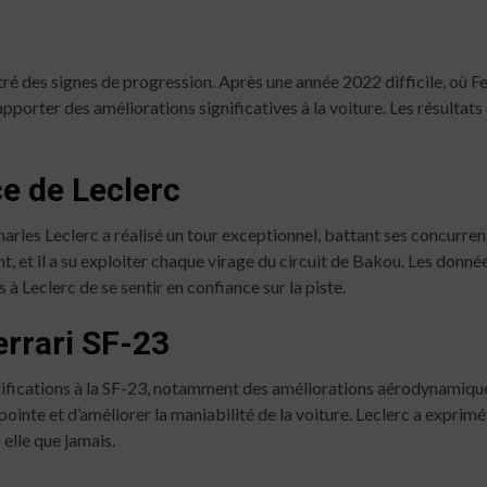
ré des signes de progression. Après une année 2022 difficile, où Fe
apporter des améliorations significatives à la voiture. Les résultats
e de Leclerc
harles Leclerc a réalisé un tour exceptionnel, battant ses concurr
vant, et il a su exploiter chaque virage du circuit de Bakou. Les donn
 à Leclerc de se sentir en confiance sur la piste.
errari SF-23
difications à la SF-23, notamment des améliorations aérodynamiqu
inte et d’améliorer la maniabilité de la voiture. Leclerc a exprim
 elle que jamais.