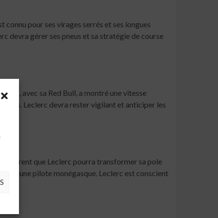
est connu pour ses virages serrés et ses longues
lerc devra gérer ses pneus et sa stratégie de course
ppen, avec sa Red Bull, a montré une vitesse
ciles. Leclerc devra rester vigilant et anticiper les
à
e
up espèrent que Leclerc pourra transformer sa pole
r le jeune pilote monégasque. Leclerc est conscient
S