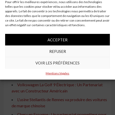
Alpine Annonce le Nom de Son Premier SUV
Pour offrir les meilleures expériences, nous utilisons des technologies
telles que les cookies pour stocker et/ou accéder aux informations des
Électrique
appareils. Le fait de consentir à ces technologies nous permettra de traiter
des données telles que le comportement de navigation ou les ID uniques sur
Notre Heure Est Venue : Pourquoi Honda N'est Pas
ce site. Le fait de ne pas consentir ou de retirer son consentement peut avoir
En Retard Sur Les Voitures Électriques
un effet négatif sur certaines caractéristiques et fonctions.
Voitures Électriques : Peugeot Rattrape Son Retard
Technique
ACCEPTER
Volkswagen : Patinage sur l'Électrique Mondial
REFUSER
malgré un Sursaut Européen
Cette Voiture Électrique Chinoise Redéfinit le Luxe
VOIR LES PRÉFÉRENCES
Une Première Marque Automobile Chinoise au
Mentions légales
Canada dès 2025
Volkswagen La Golf 9 Électrique : Un Partenariat
avec un Constructeur Américain
L'usine Stellantis de Rennes va produire des voitures
de marque chinoise
Chery en Espagne : Un partenariat prometteur pour