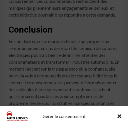
concurrentiel. Les consommateurs recherchent des
marques qui prennent leurs engagements au sérieux, et
cette initiative pourrait bien répondre à cette demande.
Conclusion
En conclusion, cette marque chinoise qui propose un
remboursement en cas de retard de livraison de voitures
électriques pourrait bien redéfinir les attentes des
consommateurs et transformer l’industrie automobile. En
mettant l’accent sur la transparence et la confiance, elle
ouvre la voie à une nouvelle ère de responsabilité dans le
secteur. Les consommateurs peuvent désormais acheter
des véhicules électriques en toute confiance, sachant
qu’ils ne seront pas laissés pour compte en cas de
problème. Reste à voir si d’autres marques suivront cet
exemple audacieux.
Gérer le consentement
À lire aussi