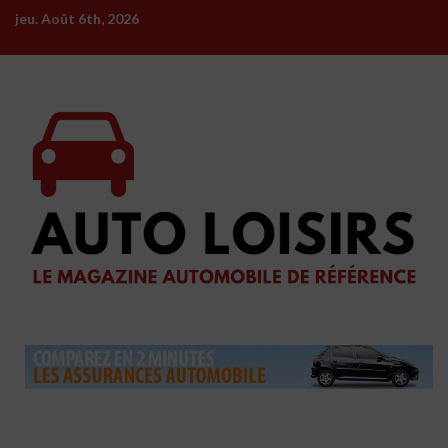
Skip
jeu. Août 6th, 2026
to
content