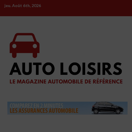
Skip
jeu. Août 6th, 2026
to
content