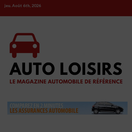
Skip
jeu. Août 6th, 2026
to
content