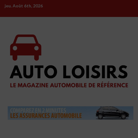
Skip
jeu. Août 6th, 2026
to
content