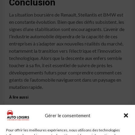
Conclusion
La situation boursière de Renault, Stellantis et BMW est
en constante évolution. Bien que des défis subsistent, les
signes d’une stabilisation sont encourageants. L’avenir de
l’industrie automobile dépendra de la capacité de ces
entreprises à s’adapter aux nouvelles réalités du marché,
notamment la transition vers l’électrique et l’innovation
technologique. Alors que la descente aux enfers semble
toucher à sa fin, il est essentiel de suivre de près les
développements futurs pour comprendre comment ces
géants de l’automobile navigueront dans un paysage en
mutation rapide.
À lire aussi
CAC 40 : Stellantis et Renault en tête, le marché
boursier en mouvement
Gérer le consentement
Renault vs Stellantis : Quel Constructeur
Pour offrir les meilleures expériences, nous utilisons des technologies
Automobile Investir ?