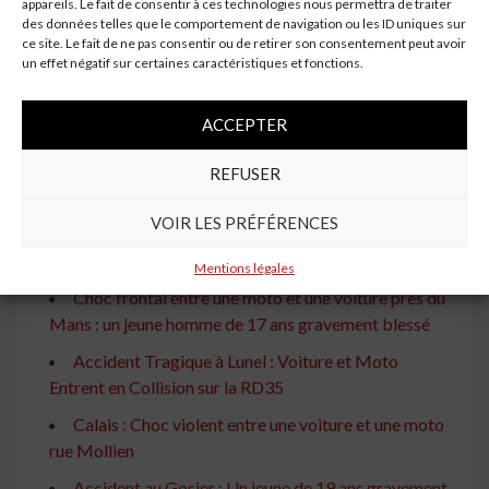
appareils. Le fait de consentir à ces technologies nous permettra de traiter
une voiture et une moto à Carcassonne
des données telles que le comportement de navigation ou les ID uniques sur
Accident à Pontivy : choc entre une moto et une
ce site. Le fait de ne pas consentir ou de retirer son consentement peut avoir
un effet négatif sur certaines caractéristiques et fonctions.
voiture
Collision Voiture contre Moto à Chaumont : Le
ACCEPTER
Pilote Transporté à l'Hôpital
Collision entre une moto et une voiture sur la route
REFUSER
de la Charité à Bourges
VOIR LES PRÉFÉRENCES
Collision entre une voiture et une moto à Mulhouse :
Un accident tragique
Mentions légales
Choc frontal entre une moto et une voiture près du
Mans : un jeune homme de 17 ans gravement blessé
Accident Tragique à Lunel : Voiture et Moto
Entrent en Collision sur la RD35
Calais : Choc violent entre une voiture et une moto
rue Mollien
Accident au Gosier : Un jeune de 19 ans gravement