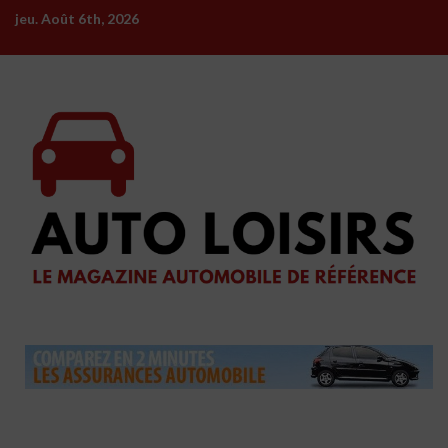
Skip
jeu. Août 6th, 2026
to
content