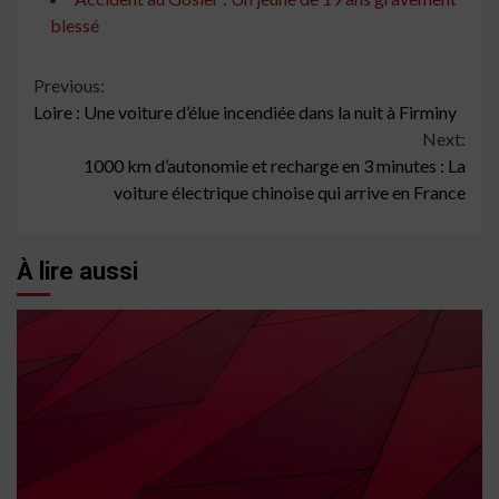
blessé
Continue
Previous:
Loire : Une voiture d’élue incendiée dans la nuit à Firminy
Reading
Next:
1000 km d’autonomie et recharge en 3 minutes : La
voiture électrique chinoise qui arrive en France
À lire aussi