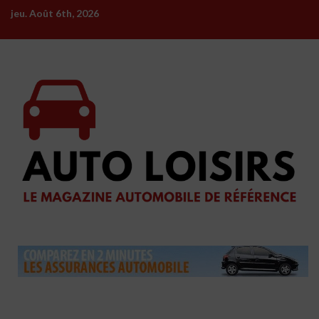
Skip
jeu. Août 6th, 2026
to
content