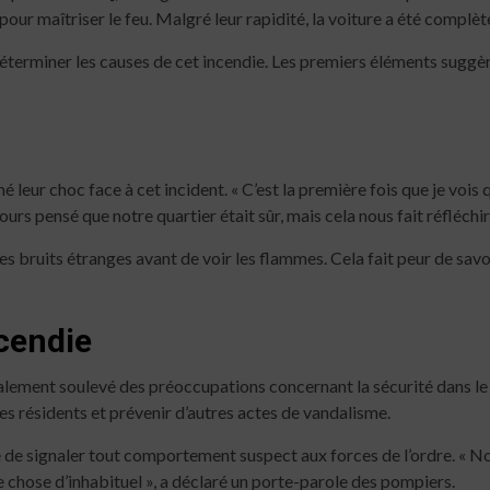
pour maîtriser le feu. Malgré leur rapidité, la voiture a été complè
terminer les causes de cet incendie. Les premiers éléments suggèren
 leur choc face à cet incident. « C’est la première fois que je vois
rs pensé que notre quartier était sûr, mais cela nous fait réfléchir.
s bruits étranges avant de voir les flammes. Cela fait peur de savo
cendie
galement soulevé des préoccupations concernant la sécurité dans le 
 les résidents et prévenir d’autres actes de vandalisme.
 de signaler tout comportement suspect aux forces de l’ordre. « No
ue chose d’inhabituel », a déclaré un porte-parole des pompiers.