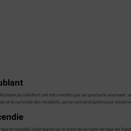
ublant
s Résidences à Belfort ont été réveillés par un spectacle alarmant :
ude et la curiosité des résidents, qui se sont précipités pour observe
cendie
rque et modèle], était garée sur le bord de la route lorsque les f