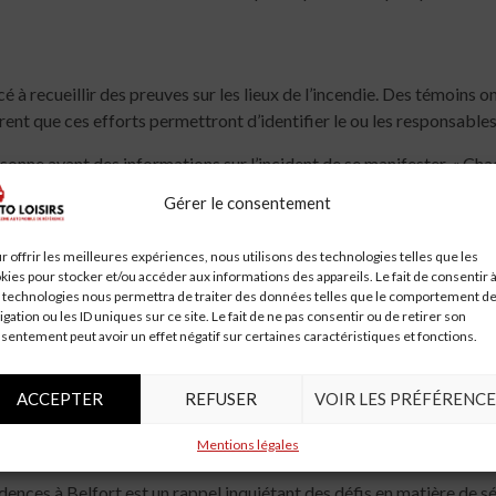
à recueillir des preuves sur les lieux de l’incendie. Des témoins on
rent que ces efforts permettront d’identifier le ou les responsables
nne ayant des informations sur l’incident de se manifester. « Chaq
laré un enquêteur.
Gérer le consentement
ier des Résidences
r offrir les meilleures expériences, nous utilisons des technologies telles que les
kies pour stocker et/ou accéder aux informations des appareils. Le fait de consentir 
s été une priorité pour les autorités locales. Cependant, cet incide
 technologies nous permettra de traiter des données telles que le comportement d
igation ou les ID uniques sur ce site. Le fait de ne pas consentir ou de retirer son
scuter des mesures de sécurité et renforcer le lien entre les réside
sentement peut avoir un effet négatif sur certaines caractéristiques et fonctions.
éunions afin de partager leurs préoccupations et de proposer des s
n membre du conseil municipal.
ACCEPTER
REFUSER
VOIR LES PRÉFÉRENCE
Mentions légales
sidences à Belfort est un rappel inquiétant des défis en matière d