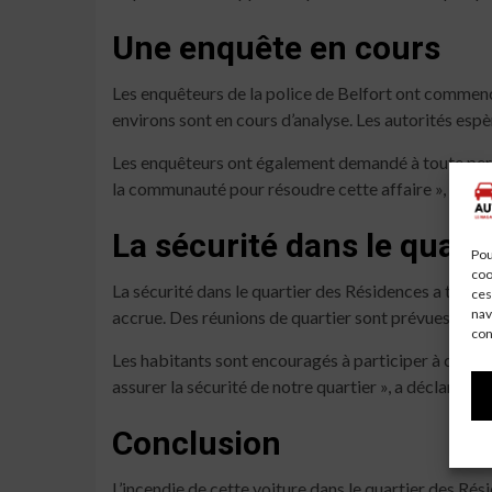
Une enquête en cours
Les enquêteurs de la police de Belfort ont commencé 
environs sont en cours d’analyse. Les autorités espè
Les enquêteurs ont également demandé à toute perso
la communauté pour résoudre cette affaire », a déc
La sécurité dans le quart
Pou
coo
La sécurité dans le quartier des Résidences a toujour
ces
nav
accrue. Des réunions de quartier sont prévues pour di
con
Les habitants sont encouragés à participer à ces r
assurer la sécurité de notre quartier », a déclaré u
Conclusion
L’incendie de cette voiture dans le quartier des Ré