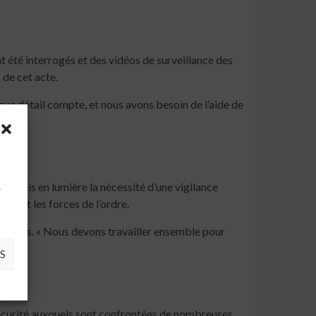
t été interrogés et des vidéos de surveillance des
 de cet acte.
ue détail compte, et nous avons besoin de l’aide de
à
nt a mis en lumière la nécessité d’une vigilance
e
nts et les forces de l’ordre.
olutions. « Nous devons travailler ensemble pour
S
e sécurité auxquels sont confrontées de nombreuses