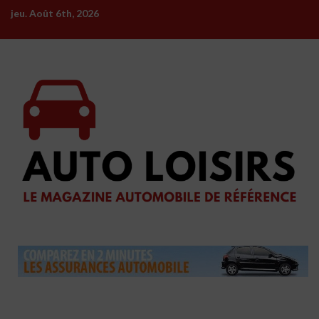
Skip
jeu. Août 6th, 2026
to
content