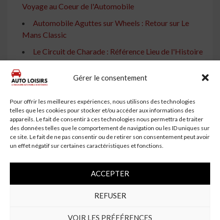
Voyage au Coeur de l'Automobile
Automobile Aguttes sur Wheels : Retour sur Le
Mans Classic
Le Circuit de Charade : Référence Lieu de l'Histoire
Automobile par la FFVE
Gérer le consentement
Voitures Spéciales en Hommage à Lionel Bellina
Avec la Roz Classic, les vieilles voitures vont
Pour offrir les meilleures expériences, nous utilisons des technologies
remonter la pente à Perros-Guirec
telles que les cookies pour stocker et/ou accéder aux informations des
appareils. Le fait de consentir à ces technologies nous permettra de traiter
Mercedes-Benz célèbre 140 ans d'histoire
des données telles que le comportement de navigation ou les ID uniques sur
automobile à Bruxelles
ce site. Le fait de ne pas consentir ou de retirer son consentement peut avoir
un effet négatif sur certaines caractéristiques et fonctions.
Automobile à Lyon : Chopard Prestige réunit Aston
Martin et Lotus
ACCEPTER
Marcon Classic : Célébration d'un Événement
Automobile Incontournable
REFUSER
Quand Alpine, la marque automobile historique,
VOIR LES PRÉFÉRENCES