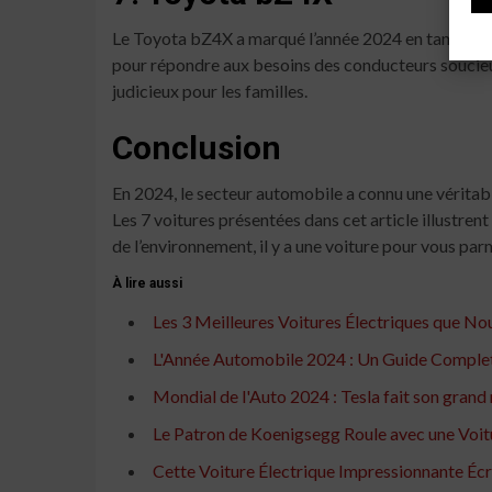
Le Toyota bZ4X a marqué l’année 2024 en tant que 
pour répondre aux besoins des conducteurs soucieux
judicieux pour les familles.
Conclusion
En 2024, le secteur automobile a connu une véritab
Les 7 voitures présentées dans cet article illustre
de l’environnement, il y a une voiture pour vous par
À lire aussi
Les 3 Meilleures Voitures Électriques que N
L'Année Automobile 2024 : Un Guide Comple
Mondial de l'Auto 2024 : Tesla fait son grand 
Le Patron de Koenigsegg Roule avec une Voit
Cette Voiture Électrique Impressionnante Écr