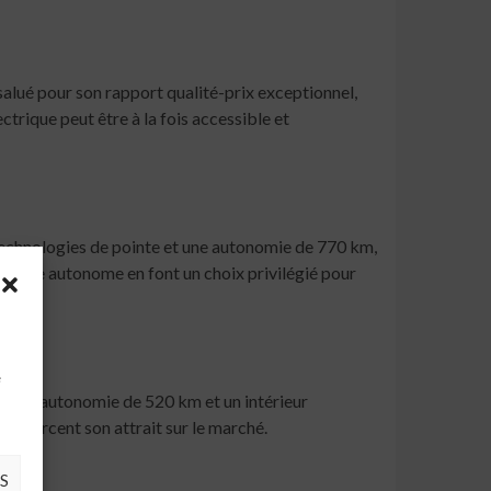
salué pour son rapport qualité-prix exceptionnel,
trique peut être à la fois accessible et
technologies de pointe et une autonomie de 770 km,
nduite autonome en font un choix privilégié pour
à
e
re une autonomie de 520 km et un intérieur
 renforcent son attrait sur le marché.
S