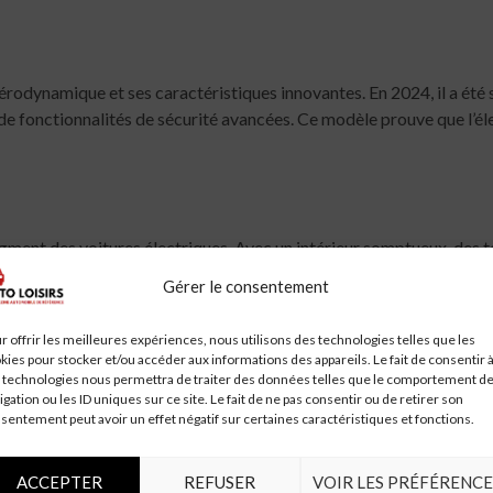
rodynamique et ses caractéristiques innovantes. En 2024, il a été 
 fonctionnalités de sécurité avancées. Ce modèle prouve que l’élec
gment des voitures électriques. Avec un intérieur somptueux, des 
Son système d’infodivertissement MBUX et ses fonctionnalités de co
Gérer le consentement
r offrir les meilleures expériences, nous utilisons des technologies telles que les
kies pour stocker et/ou accéder aux informations des appareils. Le fait de consentir 
 technologies nous permettra de traiter des données telles que le comportement d
igation ou les ID uniques sur ce site. Le fait de ne pas consentir ou de retirer son
 design élégant et ses performances solides. Ce SUV électrique off
sentement peut avoir un effet négatif sur certaines caractéristiques et fonctions.
’assistance à la conduite et le système d’infodivertissement intuitif
ACCEPTER
REFUSER
VOIR LES PRÉFÉRENCE