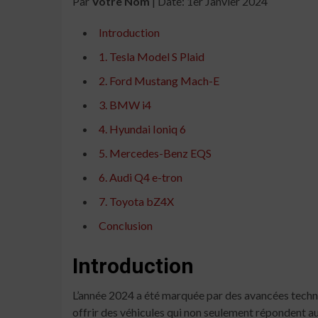
Par
Votre Nom
| Date: 1er Janvier 2024
Introduction
1. Tesla Model S Plaid
2. Ford Mustang Mach-E
3. BMW i4
4. Hyundai Ioniq 6
5. Mercedes-Benz EQS
6. Audi Q4 e-tron
7. Toyota bZ4X
Conclusion
Introduction
L’année 2024 a été marquée par des avancées techno
offrir des véhicules qui non seulement répondent au