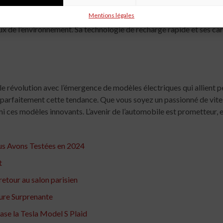
Mentions légales
premier SUV entièrement électrique de la marque. Avec une autono
 de l’environnement. Sa technologie de recharge rapide et ses car
le révolution avec l’émergence de modèles électriques qui allient 
nt parfaitement cette tendance. Que vous soyez un passionné de vit
mi ces modèles innovants. L’avenir de l’automobile est prometteur, e
ous Avons Testées en 2024
t
retour au salon parisien
ure Surprenante
ase la Tesla Model S Plaid