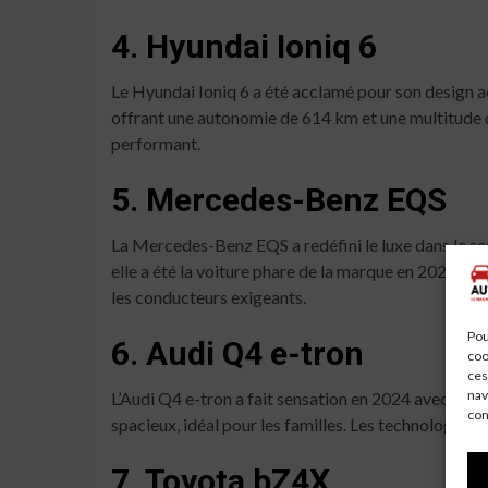
4. Hyundai Ioniq 6
Le Hyundai Ioniq 6 a été acclamé pour son design aé
offrant une autonomie de 614 km et une multitude de
performant.
5. Mercedes-Benz EQS
La Mercedes-Benz EQS a redéfini le luxe dans le se
elle a été la voiture phare de la marque en 2024. 
les conducteurs exigeants.
Pou
6. Audi Q4 e-tron
coo
ces
nav
L’Audi Q4 e-tron a fait sensation en 2024 avec son
con
spacieux, idéal pour les familles. Les technologies d
7. Toyota bZ4X