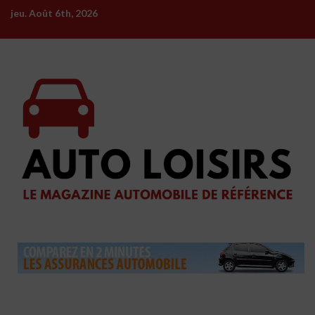
Skip
jeu. Août 6th, 2026
to
content