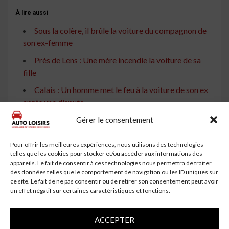
À lire aussi
Sous la colère, il brûle la voiture du compagnon de
son ex-femme
Près de Lens : Une mère incendie la voiture de sa
fille
Calais : Un homme met le feu à la voiture de son ex
après une dispute
Un jeune homme de 20 ans brûle la voiture de sa
Gérer le consentement
grand-mère en Dordogne
Pour offrir les meilleures expériences, nous utilisons des technologies
Un homme soupçonné d'avoir brisé les vitres d'une
telles que les cookies pour stocker et/ou accéder aux informations des
voiture et un témoin menaçant arrêté par la police de
appareils. Le fait de consentir à ces technologies nous permettra de traiter
des données telles que le comportement de navigation ou les ID uniques sur
Victoria
ce site. Le fait de ne pas consentir ou de retirer son consentement peut avoir
Il brise la vitre d'une voiture et refuse de souffler
un effet négatif sur certaines caractéristiques et fonctions.
l'éthylotest
ACCEPTER
Près de Vendôme : Un homme ivre casse et brûle la