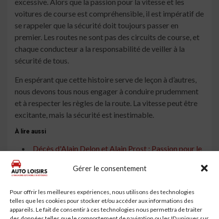
excessive. Alors que la passion pour la vitesse et les
voitures de course est compréhensible, il est impératif de
se rappeler que la sécurité doit toujours passer en
premier. Les routes ne sont pas des circuits de course, et
chaque conducteur a la responsabilité de veiller à la
sécurité de tous.
En espérant que cette histoire serve de leçon à d’autres,
nous devons tous nous engager à conduire prudemment
et à respecter les règles de la route. La vitesse peut être
excitante, mais la sécurité est inestimable.
À lire aussi
Décès d'Alain Delon et Alain Prost : Passion pour le
Sport Automobile aux 24 Heures du Mans
Gérer le consentement
24 Heures du Mans : M24, le Nouveau Musée du
Sport Automobile
Pour offrir les meilleures expériences, nous utilisons des technologies
telles que les cookies pour stocker et/ou accéder aux informations des
Les 24h du Mans : L'expérience de Jean-Louis, 78
appareils. Le fait de consentir à ces technologies nous permettra de traiter
ans, passionné de camping
des données telles que le comportement de navigation ou les ID uniques sur