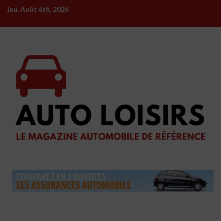
Skip
jeu. Août 6th, 2026
to
content