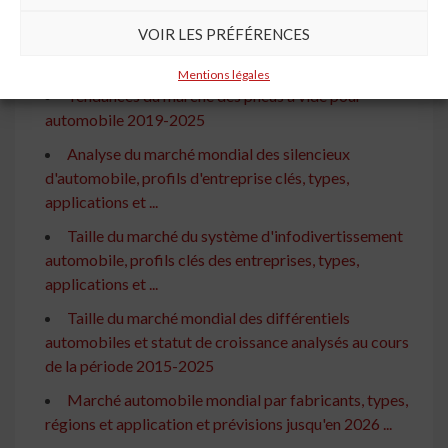
Marché mondial des pare-chocs automobiles 2020
VOIR LES PRÉFÉRENCES
Scénario actuel et perspectives de croissance,
opportunités ...
Mentions légales
Tendances du marché des pneus à vide pour
automobile 2019-2025
Analyse du marché mondial des silencieux
d'automobile, profils d'entreprise clés, types,
applications et ...
Taille du marché du système d'infodivertissement
automobile, profils clés des entreprises, types,
applications et ...
Taille du marché mondial des différentiels
automobiles et statut de croissance analysés au cours
de la période 2015-2025
Marché automobile mondial par fabricants, types,
régions et application et prévisions jusqu'en 2026 ...