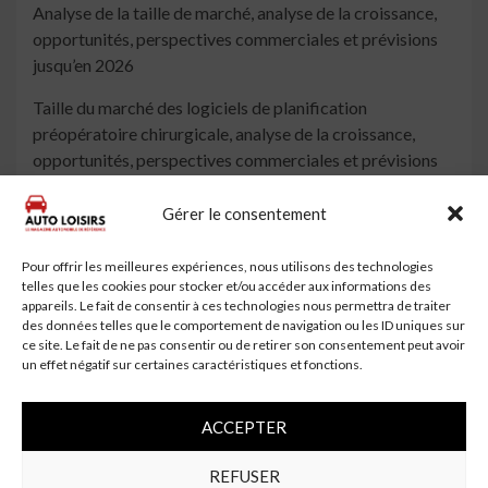
Analyse de la taille de marché, analyse de la croissance,
opportunités, perspectives commerciales et prévisions
jusqu’en 2026
Taille du marché des logiciels de planification
préopératoire chirurgicale, analyse de la croissance,
opportunités, perspectives commerciales et prévisions
jusqu’en 2026
Gérer le consentement
À lire aussi
Impact de l'épidémie de Covid-19 sur les tendances
Pour offrir les meilleures expériences, nous utilisons des technologies
du marché des TPMS automobiles 2020, opportunités
telles que les cookies pour stocker et/ou accéder aux informations des
appareils. Le fait de consentir à ces technologies nous permettra de traiter
de croissance ...
des données telles que le comportement de navigation ou les ID uniques sur
ce site. Le fait de ne pas consentir ou de retirer son consentement peut avoir
Taille du marché des accessoires automobiles,
un effet négatif sur certaines caractéristiques et fonctions.
profils clés des entreprises, types, applications et
prévisions à ...
ACCEPTER
Marché des freins automobiles par analyse des
ventes 2020-2025
REFUSER