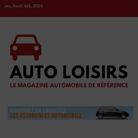
Skip
jeu. Août 6th, 2026
to
content