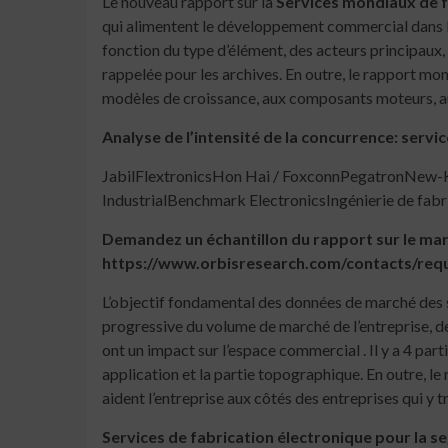
Le nouveau rapport sur la
Services mondiaux de f
qui alimentent le développement commercial dans 
fonction du type d’élément, des acteurs principaux, 
rappelée pour les archives. En outre, le rapport mo
modèles de croissance, aux composants moteurs, aux
Analyse de l’intensité de la concurrence: serv
JabilFlextronicsHon Hai / FoxconnPegatronNew-K
IndustrialBenchmark ElectronicsIngénierie de fa
Demandez un échantillon du rapport sur le mar
https://www.orbisresearch.com/contacts/re
L’objectif fondamental des données de marché des se
progressive du volume de marché de l’entreprise, de 
ont un impact sur l’espace commercial . Il y a 4 part
application et la partie topographique. En outre, l
aident l’entreprise aux côtés des entreprises qui y tr
Services de fabrication électronique pour la 