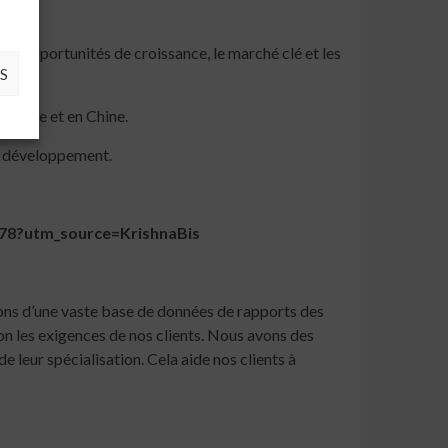
les opportunités de croissance, le marché clé et les
S
Europe et en Chine.
de développement.
178?utm_source=KrishnaBis
ons d’une vaste base de données de rapports des
on les exigences de nos clients. Nous avons des
 leur spécialisation. Cela aide nos clients à