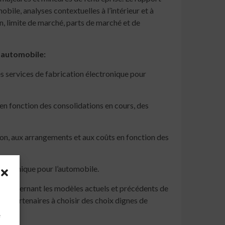
bile, analyses contextuelles à l’intérieur et à
n, limite de marché, parts de marché et de
r automobile:
es services de fabrication électronique pour
en fonction des consolidations en cours, des
ration, aux arrangements et aux coûts en fonction des
lectronique pour l’automobile.
s concernant les modèles actuels et précédents de
les partenaires à choisir des choix dignes de
à
e