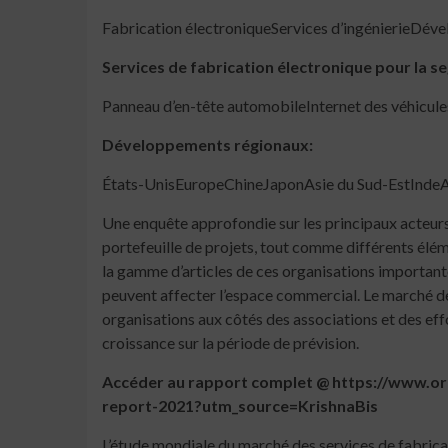
Fabrication électroniqueServices d’ingénierieDéve
Services de fabrication électronique pour la 
Panneau d’en-tête automobileInternet des véhicule
Développements régionaux:
États-UnisEuropeChineJaponAsie du Sud-EstIndeAm
Une enquête approfondie sur les principaux acteurs 
portefeuille de projets, tout comme différents élé
la gamme d’articles de ces organisations importante
peuvent affecter l’espace commercial. Le marché des
organisations aux côtés des associations et des eff
croissance sur la période de prévision.
Accéder au rapport complet @ https://www.or
report-2021?utm_source=KrishnaBis
L’étude mondiale du marché des services de fabrica