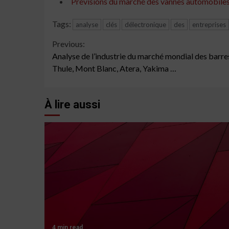
Prévisions du marché des vannes automobiles 
Tags:
analyse
clés
délectronique
des
entreprises
Continue
Previous:
Analyse de l’industrie du marché mondial des barre
Reading
Thule, Mont Blanc, Atera, Yakima …
À lire aussi
4 min read