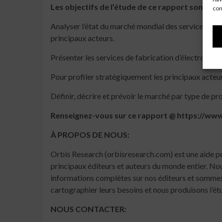
Les objectifs de l’étude de ce rapport sont:
con
Analyser l’état du marché mondial des services de fa
principaux acteurs.
Présenter les services de fabrication d’électroniq
Pour profiler stratégiquement les principaux acteur
Définir, décrire et prévoir le marché par type de pr
Renseignez-vous sur ce rapport @ https://w
À PROPOS DE NOUS:
Orbis Research (orbisresearch.com) est une aide p
principaux éditeurs et auteurs du monde entier. Nou
informations complètes sur nos éditeurs et sommes do
cartographier leurs besoins et nous produisons l’ét
NOUS CONTACTER: