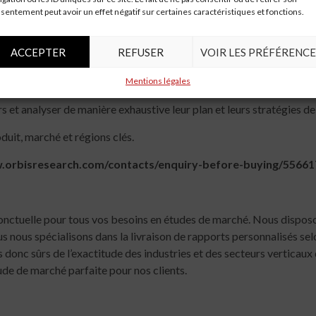
sentement peut avoir un effet négatif sur certaines caractéristiques et fonctions.
brication d’électronique pour l’automobile, les prévisions futures, 
ACCEPTER
REFUSER
VOIR LES PRÉFÉRENCE
ue pour le développement du marché automobile aux États-Unis, en 
Mentions légales
s et analyser de manière exhaustive leur plan et leurs stratégies 
oduit, marché et régions clés.
ww.orbisresearch.com/contacts/enquiry-before-buying/5566
onctuelle pour tous vos besoins en études de marché. Nous dispos
s nous spécialisons dans la livraison de rapports personnalisés sel
nc sûrs de l’exactitude des industries et des secteurs verticaux de
ude de marché parfaite pour nos clients.