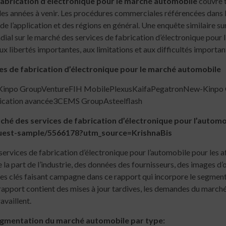
abrication d’électronique pour le marché automobile
couvre t
les années à venir. Les procédures commerciales référencées dan
de l’application et des régions en général. Une enquête similaire sur
ndial sur le marché des services de fabrication d’électronique pour
 libertés importantes, aux limitations et aux difficultés importan
ices de fabrication d’électronique pour le marché automobile
inpo GroupVentureFIH MobilePlexusKaifaPegatronNew-Kinpo Gro
brication avancée3CEMS GroupAsteelflash
ché des services de fabrication d’électronique pour l’automo
quest-sample/5566178?utm_source=KrishnaBis
rvices de fabrication d’électronique pour l’automobile pour les aff
la part de l’industrie, des données des fournisseurs, des images d’ob
ies clés faisant campagne dans ce rapport qui incorpore le segment de 
e rapport contient des mises à jour tardives, les demandes du march
availlent.
segmentation du marché automobile par type: