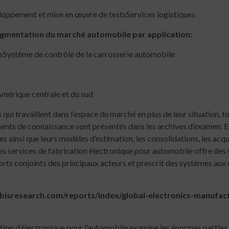
loppement et mise en œuvre de testsServices logistiques
segmentation du marché automobile par application:
sSystème de contrôle de la carrosserie automobile
érique centrale et du sud
qui travaillent dans l’espace du marché en plus de leur situation, 
ments de connaissance sont présentés dans les archives d’examen. E
s ainsi que leurs modèles d’estimation, les consolidations, les acq
 services de fabrication électronique pour automobile offre des su
orts conjoints des principaux acteurs et prescrit des systèmes aux
bisresearch.com/reports/index/global-electronics-manufac
tion d’électronique pour l’automobile examine les énormes parties 