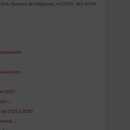
U.S.A. Numéro de téléphone: +1 (972) -362-8199;
essionnelle
x acteurs ...
'en 2025
es ...
le de 2021 à 2030
ntal ...