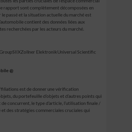
outes les parties cruciales de l’espace commercial
s le rapport sont complètement décomposées en
 le passé et la situation actuelle du marché est
 l’automobile contient des données liées aux
tes recherchées par les acteurs du marché.
upSIIXZollner ElektronikUniversal Scientific
bile @
iliations est de donner une vérification
jets, du portefeuille d’objets et d’autres points qui
concurrent, le type d’article, l’utilisation finale /
é et des stratégies commerciales cruciales qui