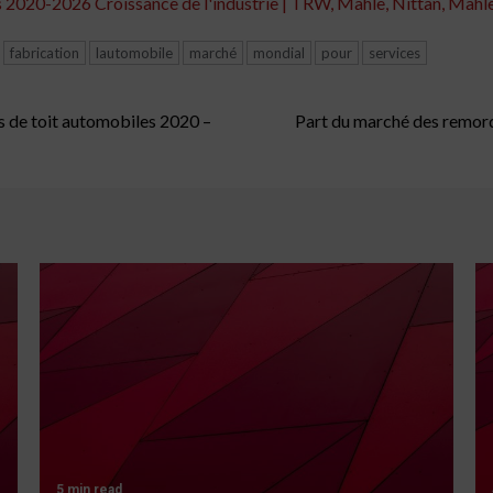
2020-2026 Croissance de l'industrie | TRW, Mahle, Nittan, Mahle T
fabrication
lautomobile
marché
mondial
pour
services
s de toit automobiles 2020 –
Part du marché des remorq
5 min read