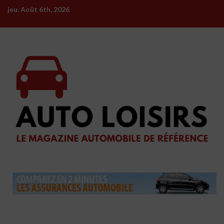
Skip
jeu. Août 6th, 2026
to
content