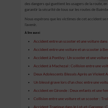
des dangers qui guettent les usagers de la route, en
garantir la sécurité de tous sur les routes de Baimb
Nous espérons que les victimes de cet accident se r
l’avenir.
À lire aussi
Accident entre un scooter et une voiture dans 
Accident entre une voiture et un scooter à Be
Accident à Pontivy : Un scooter et une voitur
Accident à Machezal : Collision entre une voi
Deux Adolescents Blessés Après un Violent Ac
Un blessé grave lors d'un choc entre une voitu
Accident en Gironde : Deux enfants et une fem
Collision entre une voiture et un scooter : T
Accident Tragique dans le Lot-et-Garonne : Co