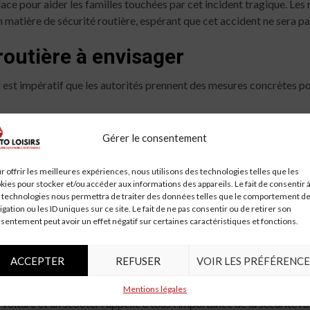
ace pour aider les familles touchées par cet incident tragique. Le
atière de sécurité routière, espérant que cet accident ne sera pas
routière à envisager
il est impératif que les autorités prennent des mesures concrètes po
des panneaux de signalisation clairs et visibles pour avertir les con
Gérer le consentement
 de vitesse sur les routes à fort trafic, en particulier celles où des
r offrir les meilleures expériences, nous utilisons des technologies telles que les
campagnes de sensibilisation sur les dangers de la conduite imprud
kies pour stocker et/ou accéder aux informations des appareils. Le fait de consentir 
 technologies nous permettra de traiter des données telles que le comportement d
igation ou les ID uniques sur ce site. Le fait de ne pas consentir ou de retirer son
ormations pour les conducteurs de deux-roues afin de les sensibil
sentement peut avoir un effet négatif sur certaines caractéristiques et fonctions.
ACCEPTER
REFUSER
VOIR LES PRÉFÉRENCE
Mentions légales
oiture et un scooter rappelle à tous l’importance de la sécurité ro