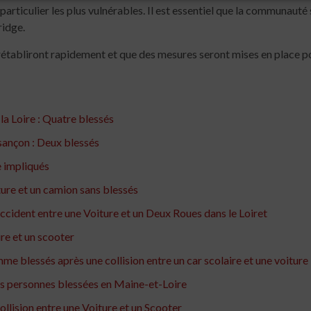
 particulier les plus vulnérables. Il est essentiel que la communau
ridge.
établiront rapidement et que des mesures seront mises en place pou
la Loire : Quatre blessés
sançon : Deux blessés
e impliqués
ture et un camion sans blessés
cident entre une Voiture et un Deux Roues dans le Loiret
re et un scooter
me blessés après une collision entre un car scolaire et une voiture
rois personnes blessées en Maine-et-Loire
llision entre une Voiture et un Scooter