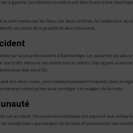
rner à gauche. Les témoins oculaires ont décrit une scène chaotique,
 se sont rendus sur les lieux. Les deux victimes, le conducteur du 
ntensifs en raison de la gravité de leurs blessures.
cident
ntes sur la sécurité routière à Baimbridge. Les autorités locales
ur son trafic dense et ses nombreux accidents. Des appels à une meil
ignent pour leur sécurité.
liquant des deux-roues, sont malheureusement fréquents dans la rég
des mesures soient prises pour protéger ces usagers de la route.
munauté
 cet accident. De nombreux habitants ont exprimé leur solidarité en
er les conducteurs aux dangers de la route et promouvoir une condu