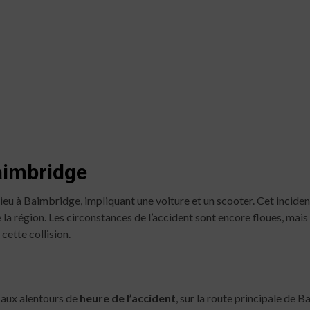
aimbridge
u lieu à Baimbridge, impliquant une voiture et un scooter. Cet incid
 la région. Les circonstances de l’accident sont encore floues, mai
cette collision.
t aux alentours de
heure de l’accident
, sur la route principale de B